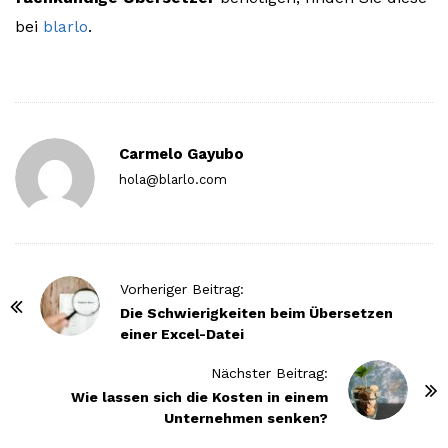
bei
blarlo
.
Carmelo Gayubo
hola@blarlo.com
P
Vorheriger Beitrag:
o
Die Schwierigkeiten beim Übersetzen
einer Excel-Datei
s
t
Nächster Beitrag:
N
Wie lassen sich die Kosten in einem
Unternehmen senken?
a