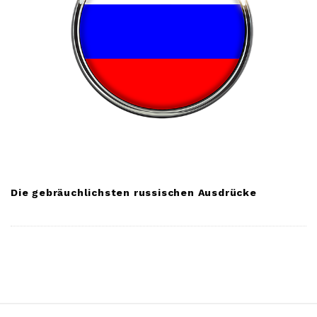
Die gebräuchlichsten russischen Ausdrücke
S