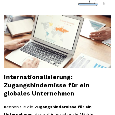
a
r
l
o
b
l
Internationalisierung:
o
Zugangshindernisse für ein
globales Unternehmen
g
Kennen Sie die
Zugangshindernisse für ein
Unternehmen
, das auf internationale Märkte