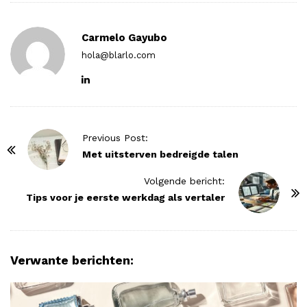
Carmelo Gayubo
hola@blarlo.com
P
Previous Post:
o
Met uitsterven bedreigde talen
s
Volgende bericht:
t
Tips voor je eerste werkdag als vertaler
N
a
v
Verwante berichten:
i
g
a