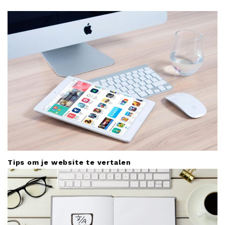
g
a
t
i
o
n
Tips om je website te vertalen