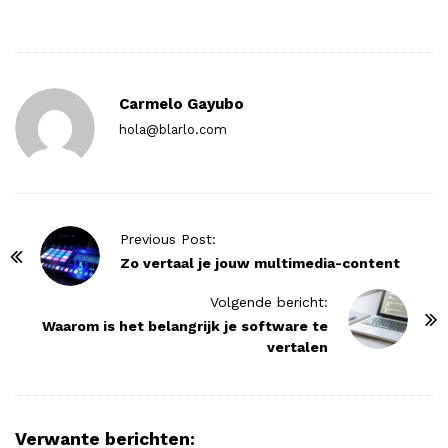
Carmelo Gayubo
hola@blarlo.com
P
Previous Post:
o
Zo vertaal je jouw multimedia-content
s
Volgende bericht:
t
Waarom is het belangrijk je software te
N
vertalen
a
v
i
Verwante berichten: