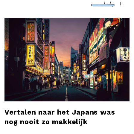
a
r
l
o
b
l
o
g
Vertalen naar het Japans was
nog nooit zo makkelijk