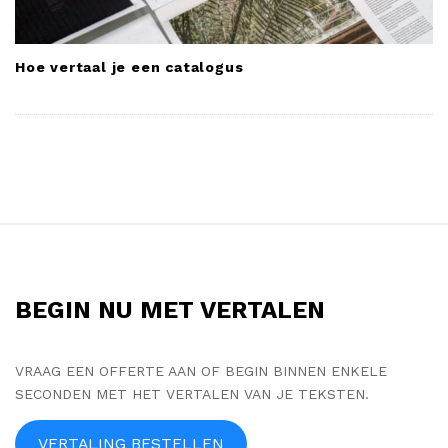
Hoe vertaal je een catalogus
S
i
t
BEGIN NU MET VERTALEN
e
F
o
VRAAG EEN OFFERTE AAN OF BEGIN BINNEN ENKELE
SECONDEN MET HET VERTALEN VAN JE TEKSTEN.
o
t
VERTALING BESTELLEN