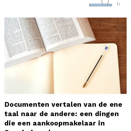
a
r
l
o
b
l
o
Documenten vertalen van de ene
g
taal naar de andere: een dingen
die een aankoopmakelaar in