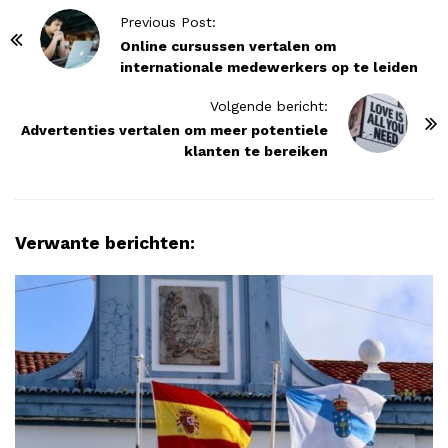
P
Previous Post:
o
Online cursussen vertalen om
internationale medewerkers op te leiden
s
t
Volgende bericht:
N
Advertenties vertalen om meer potentiele
klanten te bereiken
a
v
i
g
Verwante berichten:
a
t
i
o
n