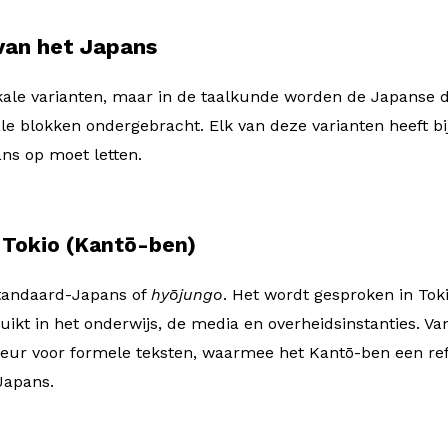
van het Japans
okale varianten, maar in de taalkunde worden de Japanse 
ale blokken ondergebracht. Elk van deze varianten heeft 
ans op moet letten.
n Tokio (Kantō-ben)
 standaard-Japans of
hyōjungo
. Het wordt gesproken in Toki
ikt in het onderwijs, de media en overheidsinstanties. Van
keur voor formele teksten, waarmee het Kantō-ben een re
Japans.