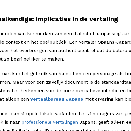
alkundige: implicaties in de vertaling
houden van kenmerken van een dialect of aanpassing aan
an de context en het doelpubliek. Een vertaler Spaans-Japa
voor het overbrengen van authenticiteit, of dat de betere o
t zo begrijpelijker te maken.
oman kan het gebruik van Kansi-ben een personage als hu
omen. Maar voor een zakelijk document is de standaardtaa
kste is het herkennen van de communicatieve intentie en 
wat alleen een
vertaalbureau Japans
met ervaring kan bi
eer dan simpele lokale varianten: het zijn dragers van ges
ek is naar
professionele vertalingen
Japans, geeft alleen ee
 kwaliteitsgarantie. Een serieuze vertaling Japans is mee