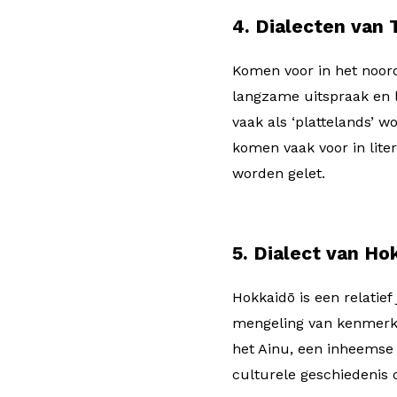
4. Dialecten van
Komen voor in het noor
langzame uitspraak en l
vaak als ‘plattelands’ w
komen vaak voor in lite
worden gelet.
5. Dialect van Ho
Hokkaidō is een relatief
mengeling van kenmerke
het Ainu, een inheemse 
culturele geschiedenis o