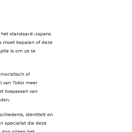
 het standaard-Japans
ns moet bepalen of deze
ptie is om ze te
moristisch of
l van Tokio meer
het toepassen van
eden.
chiedenis, identiteit en
n specialist die deze
r dan alleen het