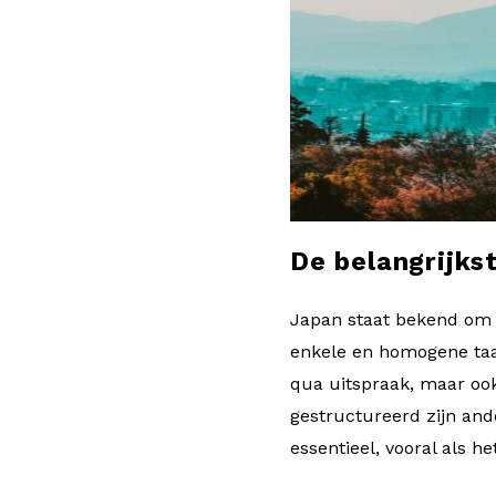
l
o
g
De belangrijks
Japan staat bekend om z
enkele en homogene taal
qua uitspraak, maar oo
gestructureerd zijn and
essentieel, vooral als 