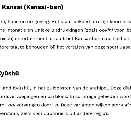
n Kansai (Kansai-ben)
oto, Kobe en omgeving. Het staat bekend om zijn kenmer
he intonatie en unieke uitdrukkingen (zoals
ookini
voor ‘be
omisch) entertainment, straalt het Kansai-ben nabijheid en
dere taal te behouden bij het vertalen van deze soort Japa
Kyūshū
eiland Kyūshū, in het zuidoosten van de archipel. Deze dia
ordsvervoegingen en partikels. In sommige gebieden word
orm
-nai
vervangen door
-n
. Deze varianten wijken sterk af
verstaan, zelfs voor Japanners uit andere regio’s.