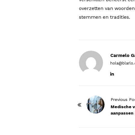
overzetten van woorden
stemmen en tradities.
Carmelo G
hola@blarlo
P
Previous Po
o
Medische v
aanpassen 
s
t
N