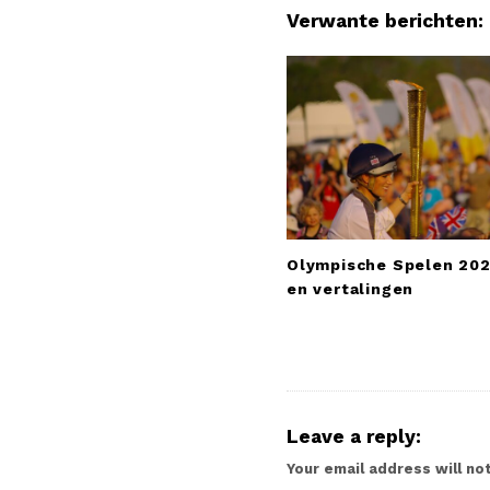
a
Verwante berichten:
v
i
g
a
t
i
o
n
Olympische Spelen 202
en vertalingen
Leave a reply:
Your email address will no