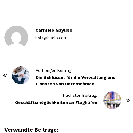
Carmelo Gayubo
hola@blarlo.com
P
Vorheriger Beitrag:
o
Die Schlüssel für die Verwaltung und
Finanzen von Unternehmen
s
t
Nächster Beitrag:
N
Geschäftsmöglichkeiten an Flughäfen
a
v
i
Verwandte Beiträge: