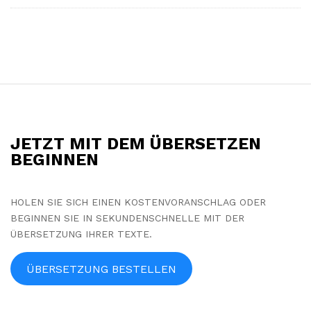
S
i
t
JETZT MIT DEM ÜBERSETZEN
e
BEGINNEN
F
o
HOLEN SIE SICH EINEN KOSTENVORANSCHLAG ODER
o
BEGINNEN SIE IN SEKUNDENSCHNELLE MIT DER
t
ÜBERSETZUNG IHRER TEXTE.
e
r
ÜBERSETZUNG BESTELLEN