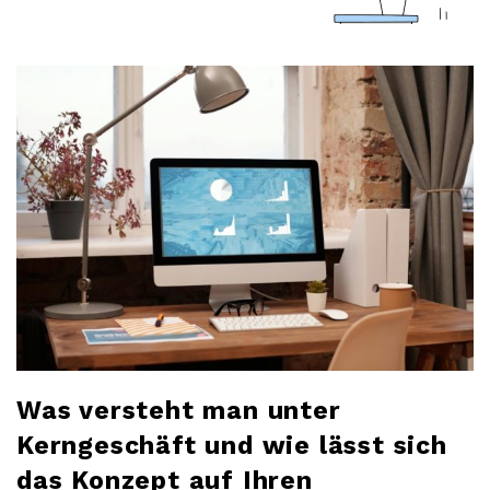
a
r
l
o
b
l
o
g
Was versteht man unter
Kerngeschäft und wie lässt sich
das Konzept auf Ihren