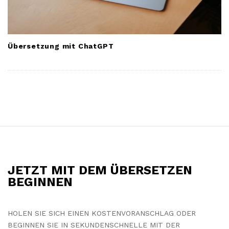
Übersetzung mit ChatGPT
S
i
t
JETZT MIT DEM ÜBERSETZEN
e
BEGINNEN
F
o
HOLEN SIE SICH EINEN KOSTENVORANSCHLAG ODER
o
BEGINNEN SIE IN SEKUNDENSCHNELLE MIT DER
t