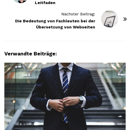
Leitfaden
s
t
Nächster Beitrag:
N
Die Bedeutung von Fachleuten bei der
Übersetzung von Webseiten
a
v
i
g
Verwandte Beiträge:
a
t
i
o
n