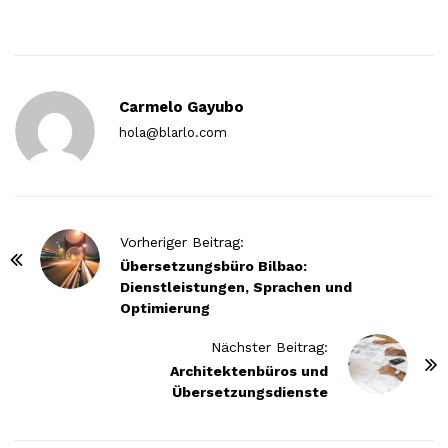
Carmelo Gayubo
hola@blarlo.com
P
Vorheriger Beitrag:
o
Übersetzungsbüro Bilbao:
Dienstleistungen, Sprachen und
s
Optimierung
t
N
Nächster Beitrag:
Architektenbüros und
a
Übersetzungsdienste
v
i