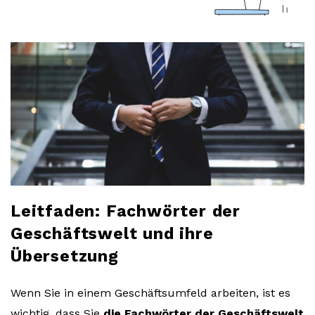
a
r
l
o
b
l
Leitfaden: Fachwörter der
o
Geschäftswelt und ihre
Übersetzung
g
Wenn Sie in einem Geschäftsumfeld arbeiten, ist es
wichtig, dass Sie
die Fachwörter der Geschäftswelt