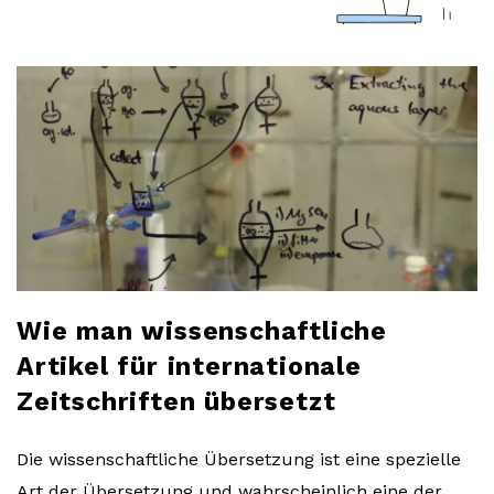
a
r
l
o
b
l
Wie man wissenschaftliche
o
Artikel für internationale
Zeitschriften übersetzt
g
Die wissenschaftliche Übersetzung ist eine spezielle
Art der Übersetzung und wahrscheinlich eine der