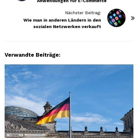
Anwendungen für E-Commerce
s
t
Nächster Beitrag:
N
Wie man in anderen Ländern in den
sozialen Netzwerken verkauft
a
v
i
g
Verwandte Beiträge:
a
t
i
o
n