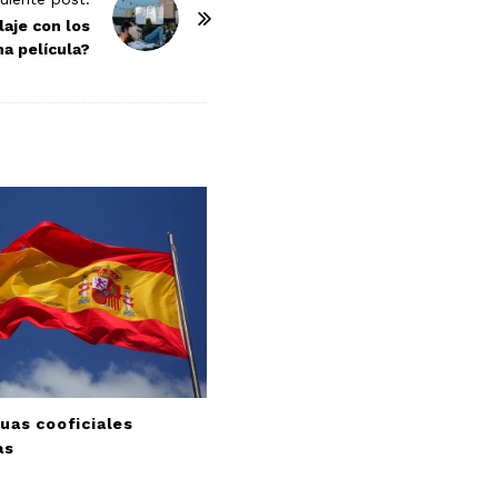
laje con los
na película?
uas cooficiales
as