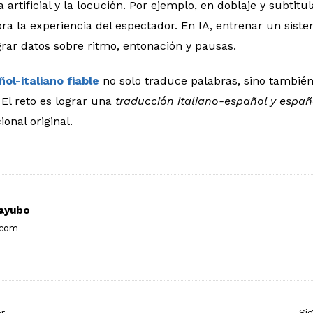
a artificial y la locución. Por ejemplo, en doblaje y subtitu
ora la experiencia del espectador. En IA, entrenar un sist
grar datos sobre ritmo, entonación y pausas.
ol-italiano fiable
no solo traduce palabras, sino tambié
 El reto es lograr una
traducción italiano-español y españ
onal original.
ayubo
.com
or
Si