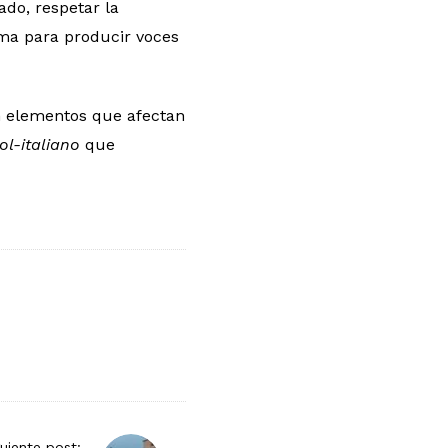
lado, respetar la
ema para producir voces
n elementos que afectan
ol-italiano
que
guiente post: