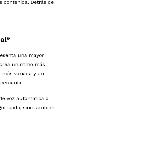
s contenida. Detrás de
cal”
 presenta una mayor
e crea un ritmo más
a más variada y un
cercanía.
 de voz automática o
gnificado, sino también