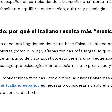
y el español, en cambio, tiende a transmitir una fuerza má
fascinante equilibrio entre sonido, cultura y psicología.
ido: por qué el italiano resulta más “musi
n concepto lingüístico: tiene una base física. El italiano
abiertas (como
a
,
o
,
e
) y sílabas tónicas más largas, lo qu
de un punto de vista acústico, esto genera una frecuenci
o, algo que psicológicamente asociamos a expresividad y 
e implicaciones técnicas. Por ejemplo, al diseñar sistemas
or italiano español
,
es necesario considerar no solo el si
ura sonora del texto.