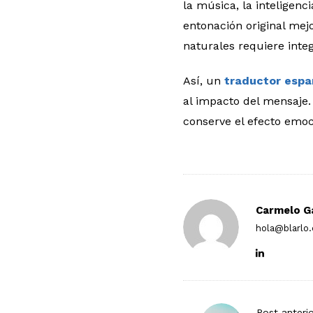
la música, la inteligenci
entonación original mej
naturales requiere inte
Así, un
traductor españ
al impacto del mensaje.
conserve el efecto emoci
Carmelo G
hola@blarlo
P
Post anteri