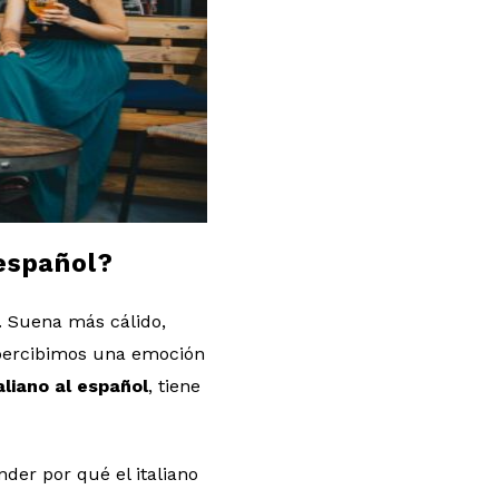
español?
e. Suena más cálido,
 percibimos una emoción
aliano al español
, tiene
der por qué el italiano