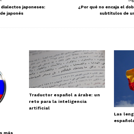
 dialectos japoneses:
¿Por qué no encaja el dob
 de japonés
subtítulos de u
Traductor español a árabe: un
reto para la inteligencia
artificial
Las leng
español
so más