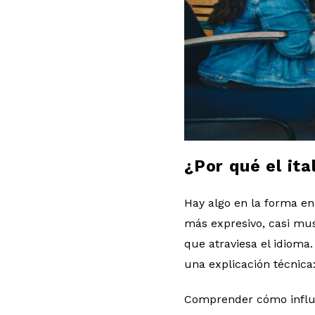
l
o
g
¿Por qué el it
Hay algo en la forma en
más expresivo, casi mu
que atraviesa el idioma
una explicación técnica
Comprender cómo influye