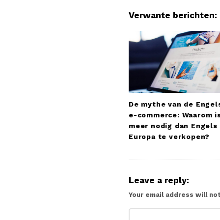
N
a
Verwante berichten:
v
i
g
a
t
i
De mythe van de Engel
o
e-commerce: Waarom is
n
meer nodig dan Engels
Europa te verkopen?
Leave a reply:
Your email address will no