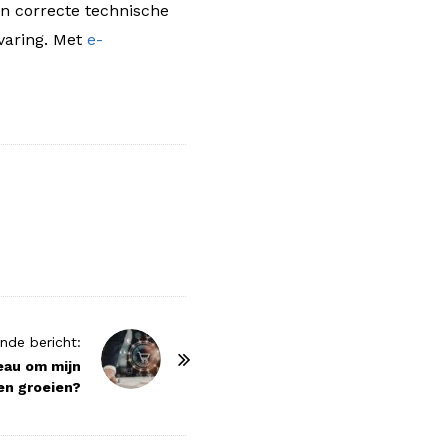
en correcte technische
varing. Met
e-
nde bericht:
eau om mijn
ten groeien?