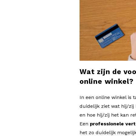
l
o
g
Wat zijn de vo
online winkel?
In een online winkel is 
duidelijk ziet wat hij/zi
en hoe hij/zij het kan re
Een
professionele vert
het zo duidelijk mogelij