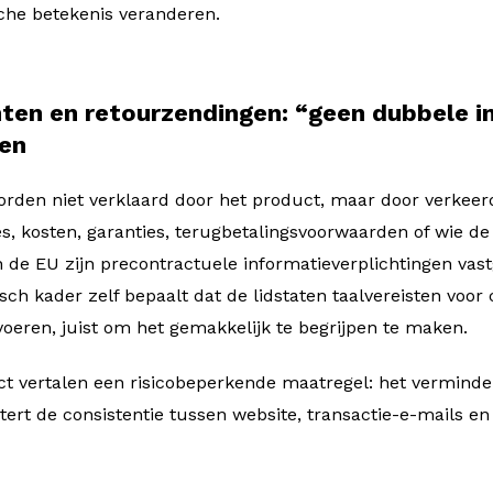
che betekenis veranderen.
nten en retourzendingen: “geen dubbele i
ten
orden niet verklaard door het product, maar door verkee
s, kosten, garanties, terugbetalingsvoorwaarden of wie de
n de EU zijn precontractuele informatieverplichtingen va
isch kader zelf bepaalt dat de lidstaten taalvereisten voor
eren, juist om het gemakkelijk te begrijpen te maken.
ect vertalen een risicobeperkende maatregel: het verminde
ert de consistentie tussen website, transactie-e-mails e