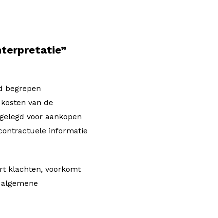
nterpretatie”
rd begrepen
 kosten van de
stgelegd voor aankopen
 contractuele informatie
rt klachten, voorkomt
n algemene