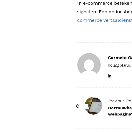
In e-commerce betekent 
signalen. Een onlinesho
commerce vertaaldiens
Carmelo G
hola@blarlo
P
Previous Po
o
Betrouwbar
webpagina’
s
t