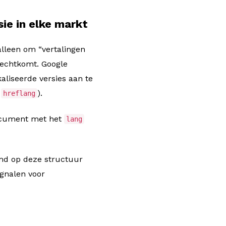
sie in elke markt
 alleen om “vertalingen
rechtkomt. Google
aliseerde versies aan te
t
).
hreflang
document met het
lang
md op deze structuur
ignalen voor