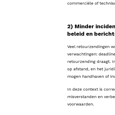
commerciële of technis
2) Minder incide
beleid en berich
Veel retourzendingen w
verwachtingen: deadline
retourzending draagt. I
op afstand, en het jurid
mogen handhaven of invo
In deze context is corr
misverstanden en verbet
voorwaarden.