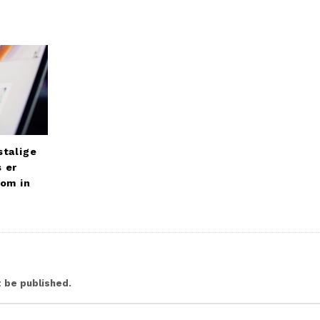
stalige
 er
 om in
t be published.