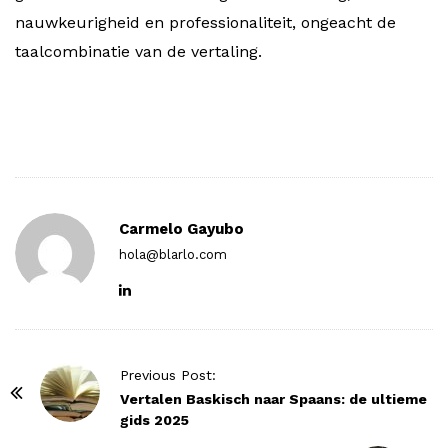
nauwkeurigheid en professionaliteit, ongeacht de
taalcombinatie van de vertaling.
Carmelo Gayubo
hola@blarlo.com
P
Previous Post:
o
Vertalen Baskisch naar Spaans: de ultieme
gids 2025
s