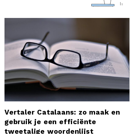
a
r
l
o
b
l
o
g
Vertaler Catalaans: zo maak en
gebruik je een efficiënte
tweetalige woordenlijst