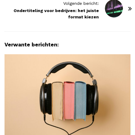
t
Volgende bericht:
N
Ondertiteling voor bedrijven: het juiste
format kiezen
a
v
i
g
Verwante berichten:
a
t
i
o
n