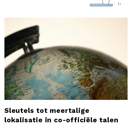
a
r
l
o
b
l
o
g
Sleutels tot meertalige
lokalisatie in co-officiële talen