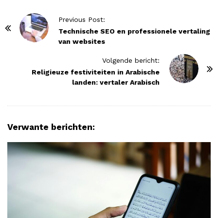
P
Previous Post:
o
Technische SEO en professionele vertaling
van websites
s
t
Volgende bericht:
N
Religieuze festiviteiten in Arabische
landen: vertaler Arabisch
a
v
i
g
Verwante berichten:
a
t
i
o
n