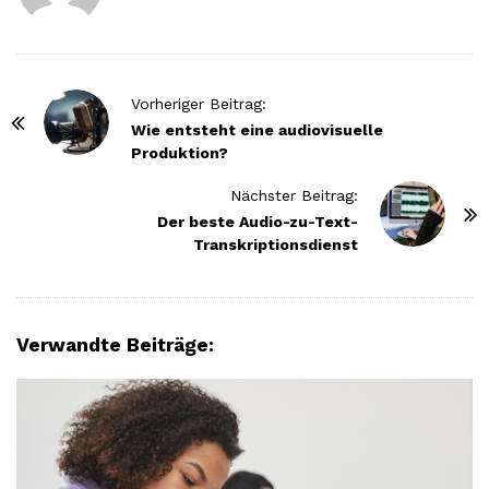
P
Vorheriger Beitrag:
o
Wie entsteht eine audiovisuelle
Produktion?
s
t
Nächster Beitrag:
N
Der beste Audio-zu-Text-
Transkriptionsdienst
a
v
i
g
Verwandte Beiträge:
a
t
i
o
n