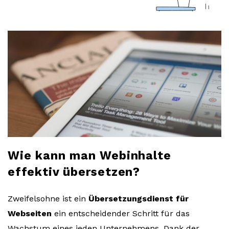
a
r
l
o
b
l
Wie kann man Webinhalte
o
effektiv übersetzen?
g
Zweifelsohne ist ein
Übersetzungsdienst für
Webseiten
ein entscheidender Schritt für das
Wachstum eines jeden Unternehmens. Dank der