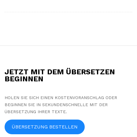
S
i
t
JETZT MIT DEM ÜBERSETZEN
e
BEGINNEN
F
o
HOLEN SIE SICH EINEN KOSTENVORANSCHLAG ODER
o
BEGINNEN SIE IN SEKUNDENSCHNELLE MIT DER
t
ÜBERSETZUNG IHRER TEXTE.
e
r
ÜBERSETZUNG BESTELLEN