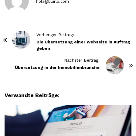
hola@blarlo.com
P
Vorheriger Beitrag:
o
Die Übersetzung einer Webseite in Auftrag
geben
s
t
Nächster Beitrag:
N
Übersetzung in der Immobilienbranche
a
v
i
Verwandte Beiträge:
g
a
t
i
o