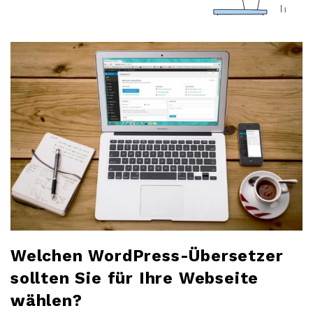
a
r
l
o
b
l
o
Welchen WordPress-Übersetzer
g
sollten Sie für Ihre Webseite
wählen?