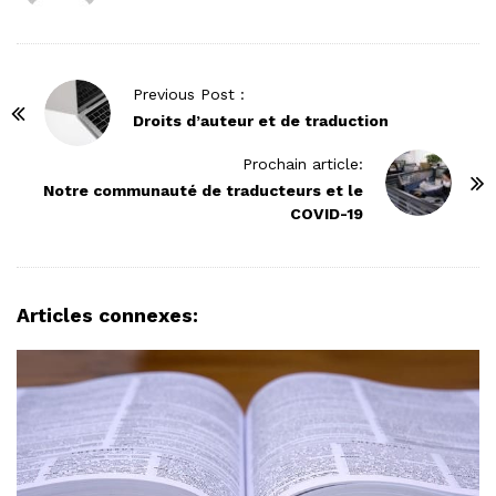
P
Previous Post :
o
Droits d’auteur et de traduction
s
Prochain article:
t
Notre communauté de traducteurs et le
N
COVID-19
a
v
i
Articles connexes:
g
a
t
i
o
n