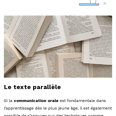
a
r
l
o
b
l
o
Le texte parallèle
g
Si la
communication orale
est fondamentale dans
l’apprentissage dès le plus jeune âge, il est également
possible de s’appuyer sur des techniques comme