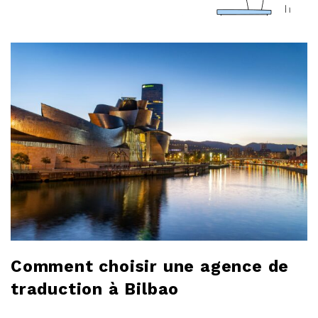
a
r
l
o
b
l
o
g
Comment choisir une agence de
traduction à Bilbao