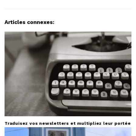
v
i
g
Articles connexes:
a
t
i
o
n
Traduisez vos newsletters et multipliez leur portée