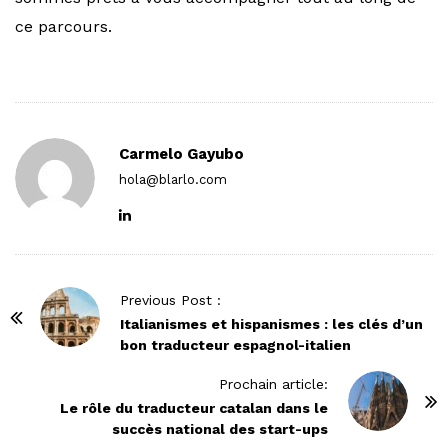
ce parcours.
Carmelo Gayubo
hola@blarlo.com
P
Previous Post :
o
Italianismes et hispanismes : les clés d’un
bon traducteur espagnol-italien
s
t
Prochain article:
N
Le rôle du traducteur catalan dans le
succès national des start-ups
a