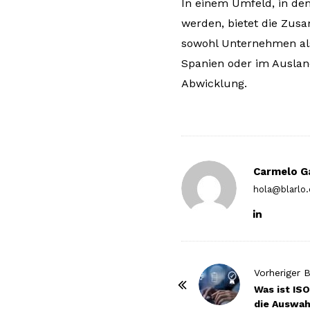
In einem Umfeld, in de
werden, bietet die Zu
sowohl Unternehmen als 
Spanien oder im Ausland
Abwicklung.
Carmelo G
hola@blarlo
P
Vorheriger B
o
Was ist ISO
die Auswah
s