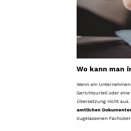
l
o
g
Wo kann man i
Wenn ein Unternehmen o
Gerichtsurteil oder ein
Übersetzung nicht aus.
amtlichen Dokumente
zugelassenen Fachübers