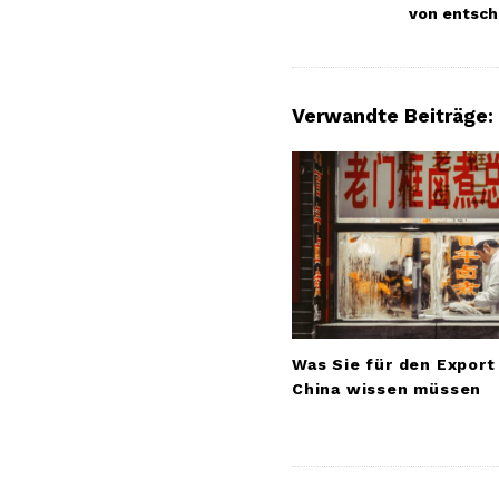
von entsc
t
N
a
Verwandte Beiträge:
v
i
g
a
t
i
o
n
Was Sie für den Export
China wissen müssen