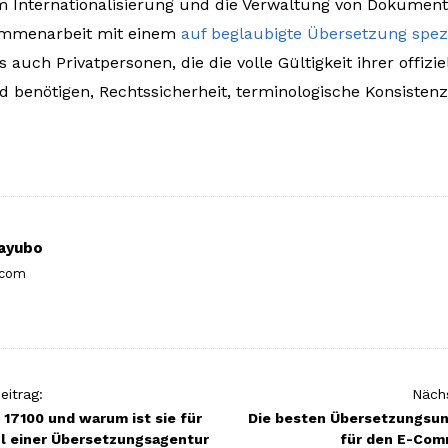
m Internationalisierung und die Verwaltung von Dokume
sammenarbeit mit einem
auf beglaubigte Übersetzung spezi
auch Privatpersonen, die die volle Gültigkeit ihrer offiz
 benötigen, Rechtssicherheit, terminologische Konsisten
ayubo
.com
eitrag:
Nächs
 17100 und warum ist sie für
Die besten Übersetzungsu
l einer Übersetzungsagentur
für den E-Com