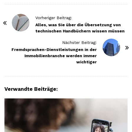
P
Vorheriger Beitrag:
o
Alles, was Sie über die Übersetzung von
technischen Handbüchern wissen müssen
s
t
Nächster Beitrag:
N
Fremdsprachen-Dienstleistungen in der
Immobilienbranche werden immer
a
wichtiger
v
i
g
a
Verwandte Beiträge:
t
i
o
n