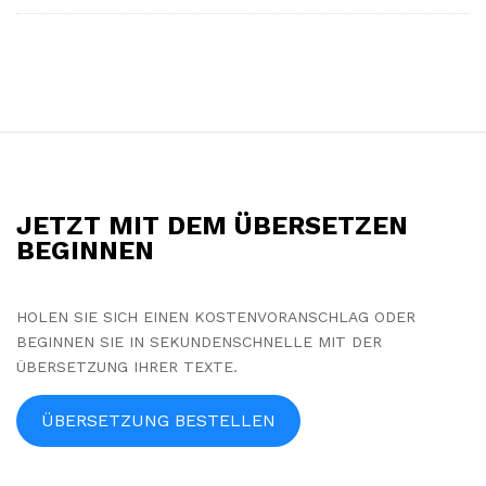
S
i
t
JETZT MIT DEM ÜBERSETZEN
e
BEGINNEN
F
o
HOLEN SIE SICH EINEN KOSTENVORANSCHLAG ODER
o
BEGINNEN SIE IN SEKUNDENSCHNELLE MIT DER
t
ÜBERSETZUNG IHRER TEXTE.
e
r
ÜBERSETZUNG BESTELLEN