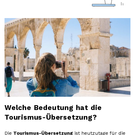
a
r
l
o
b
l
o
Welche Bedeutung hat die
g
Tourismus-Übersetzung?
Die
Tourismus-Übersetzung
ist heutzutage für die