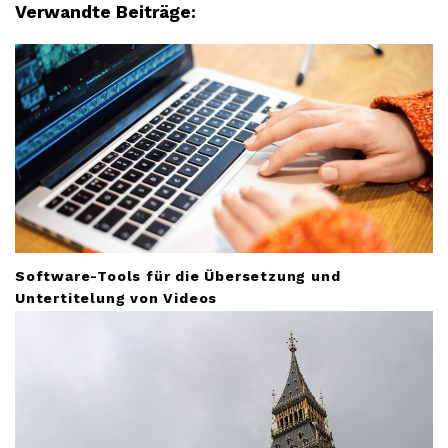
g
Verwandte Beiträge:
a
t
i
o
n
Software-Tools für die Übersetzung und
Untertitelung von Videos