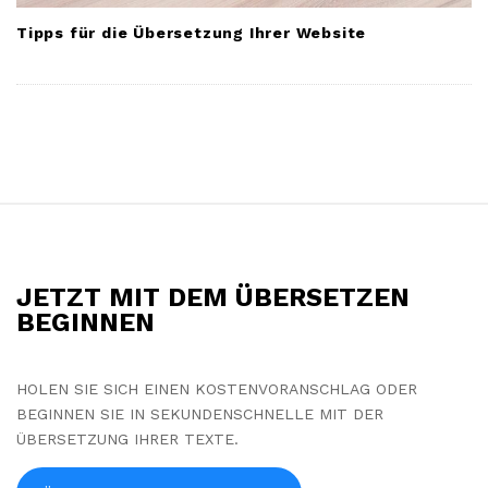
Tipps für die Übersetzung Ihrer Website
S
i
t
JETZT MIT DEM ÜBERSETZEN
e
BEGINNEN
F
o
HOLEN SIE SICH EINEN KOSTENVORANSCHLAG ODER
o
BEGINNEN SIE IN SEKUNDENSCHNELLE MIT DER
t
ÜBERSETZUNG IHRER TEXTE.
e
r