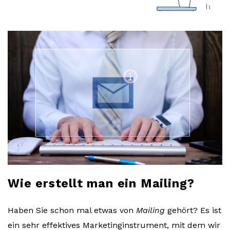
a
r
l
o
b
l
o
Wie erstellt man ein Mailing?
g
Haben Sie schon mal etwas von
Mailing
gehört? Es ist
ein sehr effektives Marketinginstrument, mit dem wir