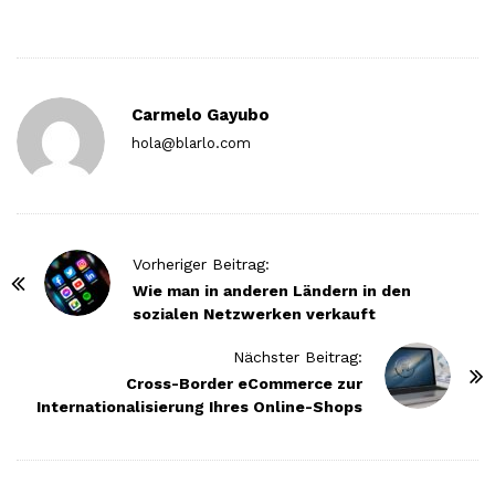
Carmelo Gayubo
hola@blarlo.com
P
Vorheriger Beitrag:
o
Wie man in anderen Ländern in den
sozialen Netzwerken verkauft
s
t
Nächster Beitrag:
N
Cross-Border eCommerce zur
Internationalisierung Ihres Online-Shops
a
v
i