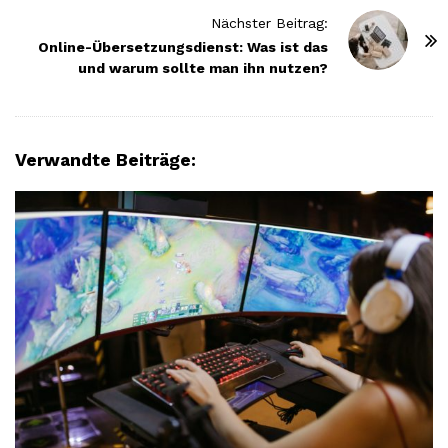
t
Nächster Beitrag:
N
Online-Übersetzungsdienst: Was ist das
und warum sollte man ihn nutzen?
a
v
i
g
Verwandte Beiträge:
a
t
i
o
n