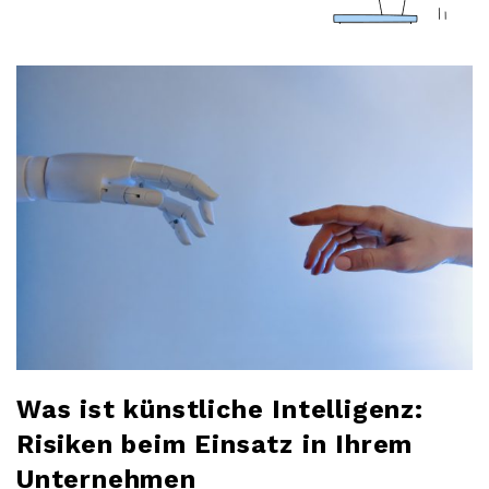
a
r
l
o
b
l
o
g
Was ist künstliche Intelligenz:
Risiken beim Einsatz in Ihrem
Unternehmen