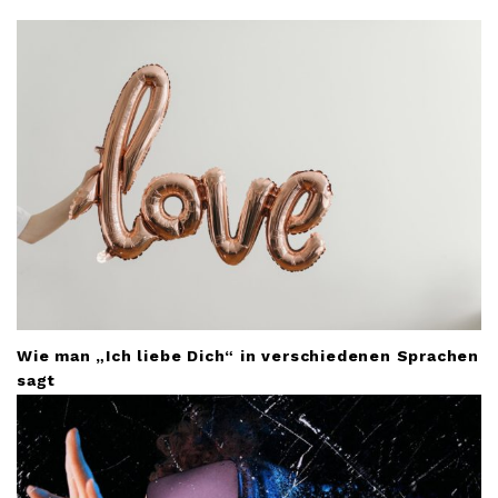
a
t
i
o
n
Wie man „Ich liebe Dich“ in verschiedenen Sprachen
sagt