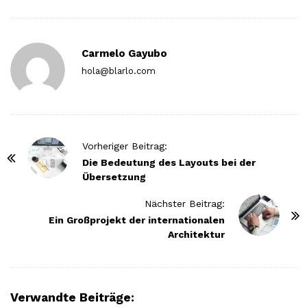
Carmelo Gayubo
hola@blarlo.com
P
Vorheriger Beitrag:
o
Die Bedeutung des Layouts bei der
Übersetzung
s
t
Nächster Beitrag:
N
Ein Großprojekt der internationalen
Architektur
a
v
i
g
Verwandte Beiträge: