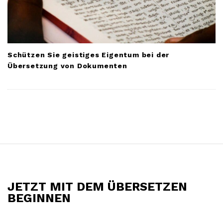
Schützen Sie geistiges Eigentum bei der
Übersetzung von Dokumenten
S
i
t
JETZT MIT DEM ÜBERSETZEN
e
BEGINNEN
F
o