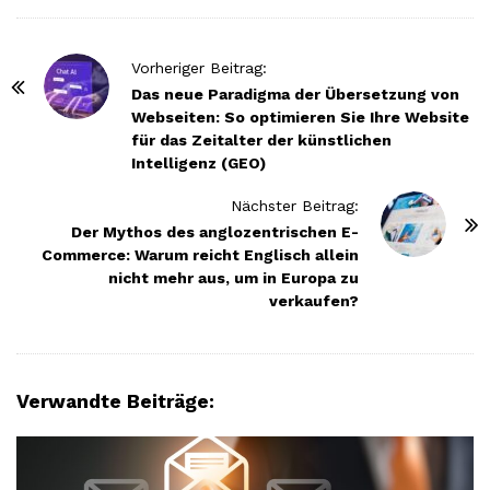
P
Vorheriger Beitrag:
o
Das neue Paradigma der Übersetzung von
Webseiten: So optimieren Sie Ihre Website
s
für das Zeitalter der künstlichen
t
Intelligenz (GEO)
N
Nächster Beitrag:
a
Der Mythos des anglozentrischen E-
v
Commerce: Warum reicht Englisch allein
i
nicht mehr aus, um in Europa zu
g
verkaufen?
a
t
i
Verwandte Beiträge:
o
n