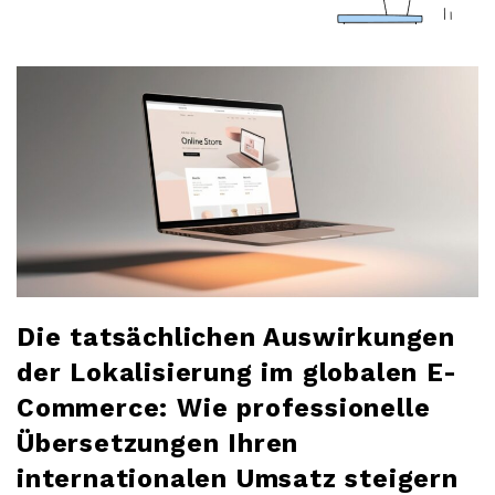
a
r
l
o
b
l
Die tatsächlichen Auswirkungen
o
der Lokalisierung im globalen E-
Commerce: Wie professionelle
g
Übersetzungen Ihren
internationalen Umsatz steigern