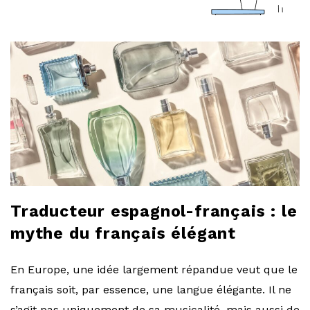
a
r
l
o
b
l
Traducteur espagnol-français : le
o
mythe du français élégant
g
En Europe, une idée largement répandue veut que le
français soit, par essence, une langue élégante. Il ne
s’agit pas uniquement de sa musicalité, mais aussi de