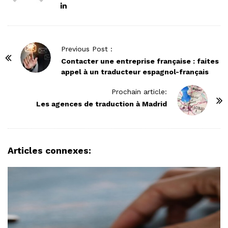
P
Previous Post :
o
Contacter une entreprise française : faites
appel à un traducteur espagnol-français
s
t
Prochain article:
N
Les agences de traduction à Madrid
a
v
i
Articles connexes:
g
a
t
i
o
n