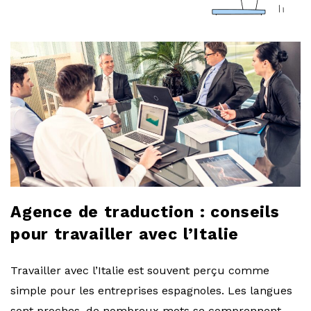
a
r
l
o
b
l
Agence de traduction : conseils
o
pour travailler avec l’Italie
g
Travailler avec l’Italie est souvent perçu comme
simple pour les entreprises espagnoles. Les langues
sont proches, de nombreux mots se comprennent