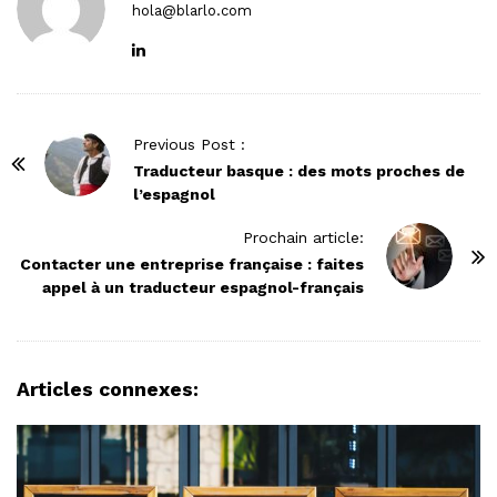
hola@blarlo.com
P
Previous Post :
o
Traducteur basque : des mots proches de
l’espagnol
s
t
Prochain article:
N
Contacter une entreprise française : faites
appel à un traducteur espagnol-français
a
v
i
g
Articles connexes:
a
t
i