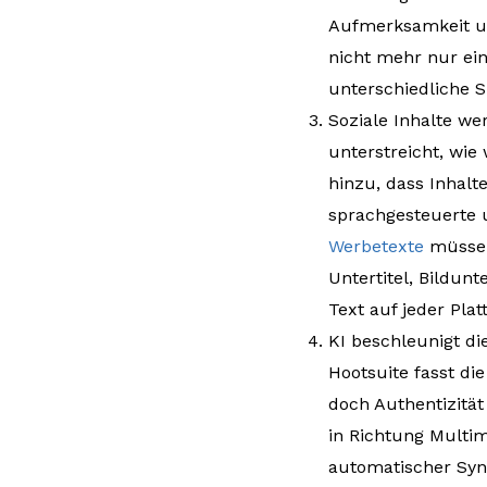
Aufmerksamkeit un
nicht mehr nur ein
unterschiedliche S
Soziale Inhalte we
unterstreicht, wie
hinzu, dass Inhalt
sprachgesteuerte 
Werbetexte
müssen
Untertitel, Bildun
Text auf jeder Pl
KI beschleunigt di
Hootsuite fasst di
doch Authentizität
in Richtung Multi
automatischer Syn