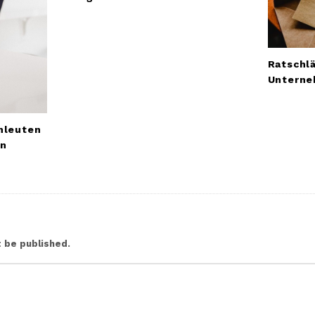
Ratschlä
Unterne
hleuten
on
t be published.