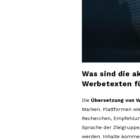
l
o
g
Was sind die a
Werbetexten fü
Die
Übersetzung von 
Marken. Plattformen wi
Recherchen, Empfehlung
Sprache der Zielgruppe
werden. Inhalte kommen