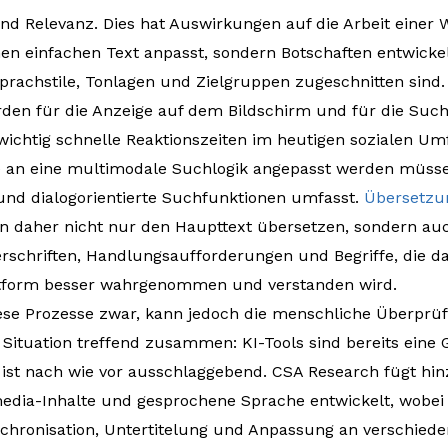
d Relevanz. Dies hat Auswirkungen auf die Arbeit einer 
en einfachen Text anpasst, sondern Botschaften entwickelt
prachstile, Tonlagen und Zielgruppen zugeschnitten sind.
rden für die Anzeige auf dem Bildschirm und für die Such
 wichtig schnelle Reaktionszeiten im heutigen sozialen Um
e an eine multimodale Suchlogik angepasst werden müssen
und dialogorientierte Suchfunktionen umfasst.
Übersetzun
 daher nicht nur den Haupttext übersetzen, sondern auch
terschriften, Handlungsaufforderungen und Begriffe, die d
attform besser wahrgenommen und verstanden wird.
ese Prozesse zwar, kann jedoch die menschliche Überprüf
e Situation treffend zusammen: KI-Tools sind bereits ein
 ist nach wie vor ausschlaggebend. CSA Research fügt hin
media-Inhalte und gesprochene Sprache entwickelt, wobei
chronisation, Untertitelung und Anpassung an verschieden