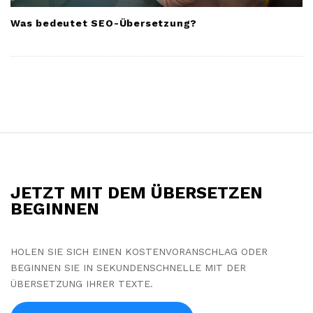
Was bedeutet SEO-Übersetzung?
S
i
t
JETZT MIT DEM ÜBERSETZEN
e
BEGINNEN
F
o
HOLEN SIE SICH EINEN KOSTENVORANSCHLAG ODER
o
BEGINNEN SIE IN SEKUNDENSCHNELLE MIT DER
t
ÜBERSETZUNG IHRER TEXTE.
e
r