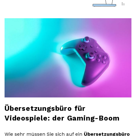
a
r
l
o
b
l
o
Übersetzungsbüro für
g
Videospiele: der Gaming-Boom
Wie sehr müssen Sie sich auf ein
Übersetzungsbüro