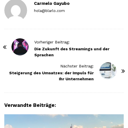
Carmelo Gayubo
hola@blarlo.com
P
Vorheriger Beitrag:
o
Die Zukunft des Streamings und der
Sprachen
s
t
Nächster Beitrag:
N
Steigerung des Umsatzes: der Impuls für
Ihr Unternehmen
a
v
i
g
Verwandte Beiträge:
a
t
i