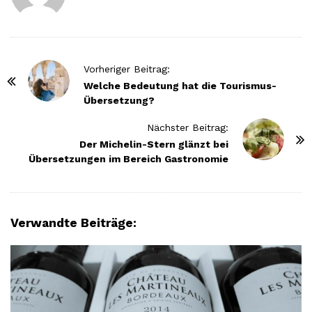
P
Vorheriger Beitrag:
o
Welche Bedeutung hat die Tourismus-
Übersetzung?
s
t
Nächster Beitrag:
N
Der Michelin-Stern glänzt bei
Übersetzungen im Bereich Gastronomie
a
v
i
g
Verwandte Beiträge:
a
t
i
o