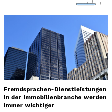
a
r
l
o
b
l
o
Fremdsprachen-Dienstleistungen
g
in der Immobilienbranche werden
immer wichtiger