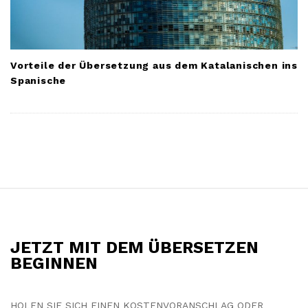
Vorteile der Übersetzung aus dem Katalanischen ins
Spanische
S
i
t
JETZT MIT DEM ÜBERSETZEN
e
BEGINNEN
F
o
HOLEN SIE SICH EINEN KOSTENVORANSCHLAG ODER
o