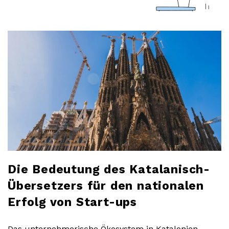
a
r
l
o
b
l
o
Die Bedeutung des Katalanisch-
Übersetzers für den nationalen
g
Erfolg von Start-ups
Das unternehmerische Ökosystem in Katalonien