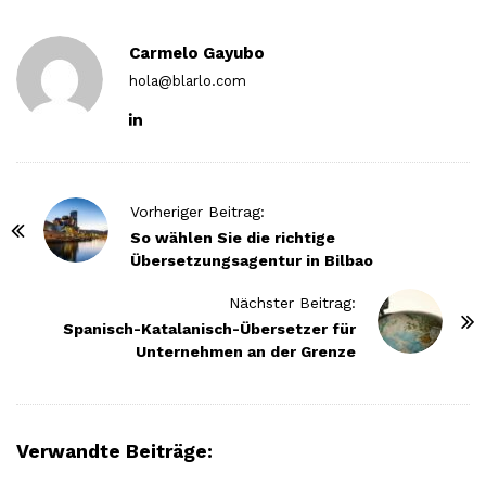
Carmelo Gayubo
hola@blarlo.com
P
Vorheriger Beitrag:
o
So wählen Sie die richtige
Übersetzungsagentur in Bilbao
s
t
Nächster Beitrag:
N
Spanisch-Katalanisch-Übersetzer für
Unternehmen an der Grenze
a
v
i
g
Verwandte Beiträge:
a