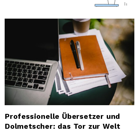
a
r
l
o
b
l
o
g
Professionelle Übersetzer und
Dolmetscher: das Tor zur Welt