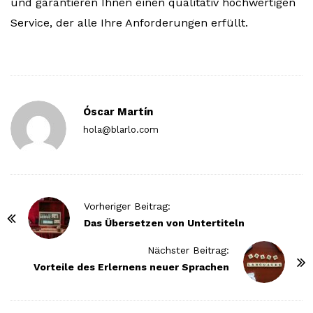
und garantieren Ihnen einen qualitativ hochwertigen
Service, der alle Ihre Anforderungen erfüllt.
Óscar Martín
hola@blarlo.com
P
Vorheriger Beitrag:
o
Das Übersetzen von Untertiteln
s
Nächster Beitrag:
t
Vorteile des Erlernens neuer Sprachen
N
a